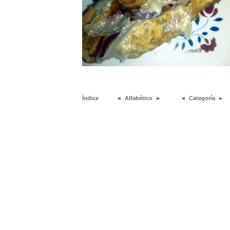
Índice
◄
Alfabético
►
◄
Categoría
►