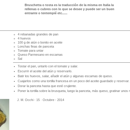
Bruschetta o tosta es la traducción de la misma en Italia la
rellenas o cubres con lo que se desee y puede ser un buen
entrante o tentempié etc......
4 rebanadas grandes de pan
4 huevos
100 g de atún o bonito en aceite
Lonchas finas de panceta
Tomate para untar
Queso Parmesano en escamas
Sal
Tostar el pan, untarlo con el tomate y salar.
Escurrir el aceite del atún y reservarlo.
Batir los huevos, salar, añadir el atún y algunas escamas de queso.
Cuajarlos como una tortilla francesa en un poco del aceite guardado y reservar.
Dorar la panceta hasta que esté crujiente.
Poner la tortilla sobre la brusqueta, luego la panceta, más queso, gratinar unos
J. M. Occhi - 15 · Octubre - 2014