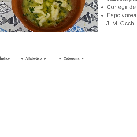
Corregir de 
Espolvorear 
J. M. Occhi
Índice
◄
Alfabético
►
◄
Categoría
►