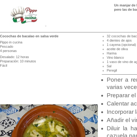
Un manjar de 
pero las de b
Cocochas de bacalao en salsa verde
32 cocochas de bac
4 dientes de ajos
Pippo in cucina
1 cayena (opcional)
Pescado
aceite de oliva
4 personas
Harina
Desalado: 12 horas
Vino blanco
Preparación: 10 minutos
1 vaso de vino de 
Fácil
Sal
Peregil
Poner a re
varias vece
Preparar el
Calentar ac
Incorporar 
Añadir el v
Diluir la 
cazuela pa