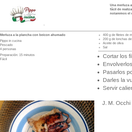
Una merluza a
fácil de reali
notaremos el c
Merluza a la plancha con beicon ahumado
400 g de filetes de 
200 g de lonchas d
Pippo in cucina
Aceite de oliva
Pescado
Sal
4 personas
Preparación: 15 minutos
Cortar los f
Fácil
Envolverlos
Pasarlos po
Darles la v
Servir calie
J. M. Occhi