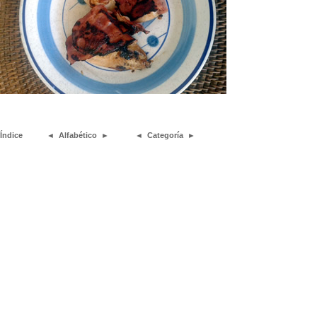
Índice
◄
Alfabético
►
◄
Categoría
►