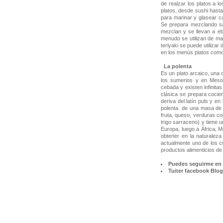
de realzar los platos a l
platos, desde sushi hast
para marinar y glasear c
Se prepara mezclando sal
mezclan y se llevan a ebu
menudo se utilizan de mane
teriyaki se puede utiliza
en los menús platos como 
La polenta
Es un plato arcaico, una
los sumerios y en Mesop
cebada y existen infinita
clásica se prepara cocie
deriva del latín puls y e
polenta. de una masa de 
fruta, queso, verduras c
trigo sarraceno) y tiene 
Europa, luego a África, M
obtener en la naturaleza
actualmente uno de los c
productos alimenticios de
Puedes seguirme en 
Tuiter
facebook
Blog