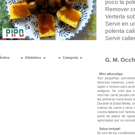
poco la pol
Remover con
Verterla so
Servir en u
polenta cal
Servir calie
Índice
◄
Alfabético
►
◄
Categoría
►
G. M. Occh
Mini albondiga
Son pequeñas porciones
diversas maneras, como f
tapas o incluso para acom
antiguos. Se cree que s
mezclar carne picada con 
las primeras menciones de
Durante la Edad Media, s
sobras de carne y otros i
cocina italiana son famos
parte de platos de tapa
apreciadas por su versatil
Salsa-teriyaki
Es uno de los condimento