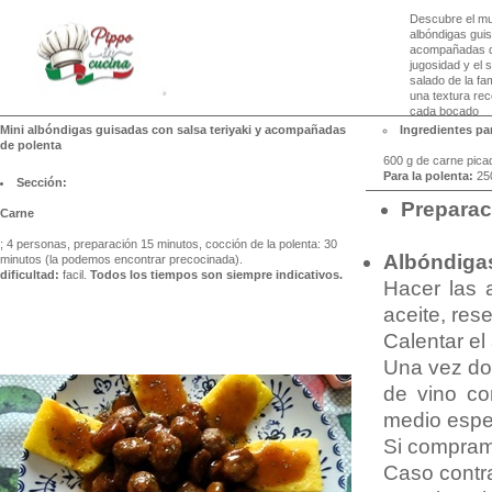
Descubre el mun
albóndigas guis
acompañadas de
jugosidad y el 
salado de la fa
una textura re
cada bocado
Mini albóndigas guisadas con salsa teriyaki y acompañadas
Ingredientes par
de polenta
600 g de carne picada
Para la polenta:
250
Sección:
Preparac
Carne
; 4 personas, preparación 15 minutos, cocción de la polenta: 30
Albóndiga
minutos (la podemos encontrar precocinada).
dificultad:
facil.
Todos los tiempos son siempre indicativos.
Hacer las 
aceite, rese
Calentar el 
Una vez dor
de vino co
medio espe
Si compramo
Caso contra