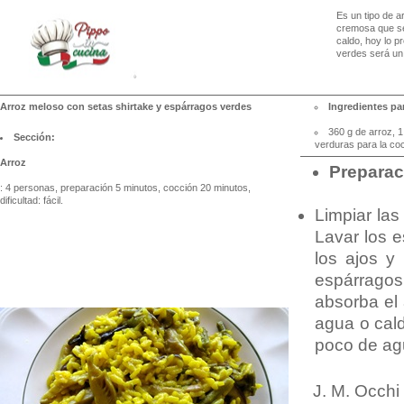
Es un tipo de a
cremosa que se 
caldo, hoy lo 
verdes será un 
Arroz meloso con setas shirtake y espárragos verdes
Ingredientes par
360 g de arroz, 1
Sección:
verduras para la coc
Arroz
Preparac
: 4 personas, preparación 5 minutos, cocción 20 minutos,
dificultad: fácil.
Limpiar las
Lavar los e
los ajos y 
espárragos
absorba el 
agua o cald
poco de agu
J. M. Occhi 