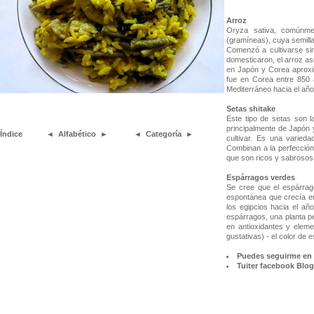
Arroz
Oryza sativa, comúnmen
(gramíneas), cuya semilla 
Comenzó a cultivarse si
domesticaron, el arroz asi
en Japón y Corea aproxim
fue en Corea entre 850 
Mediterráneo hacia el año 
Setas shitake
Este tipo de setas son l
principalmente de Japón 
Índice
◄
Alfabético
►
◄
Categoría
►
cultivar. Es una varie
Combinan a la perfección
que son ricos y sabrosos,
Espárragos verdes
Se cree que el espárrago
espontánea que crecía en
los egipcios hacia el año
espárragos, una planta pe
en antioxidantes y elem
gustativas) - el color de es
Puedes seguirme en 
Tuiter
facebook
Blog