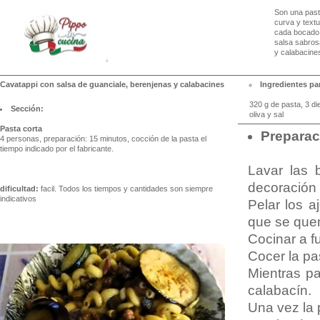
Son una pasta
curva y textu
cada bocado 
salsa sabrosa
y calabacines
Cavatappi con salsa de guanciale, berenjenas y calabacines
Ingredientes par
320 g de pasta, 3 d
Sección:
oliva y sal
Pasta corta
Preparac
4 personas, preparación: 15 minutos, cocción de la pasta el
tiempo indicado por el fabricante.
Lavar las 
decoración 
dificultad:
facil. Todos los tiempos y cantidades son siempre
indicativos
Pelar los a
que se quem
Cocinar a f
Cocer la pa
Mientras pa
calabacín.
Una vez la p