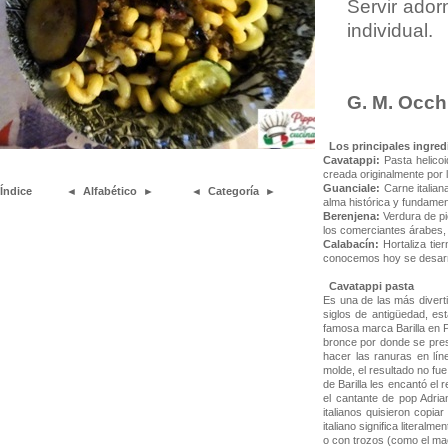
Servir ador
individual.
G. M. Occh
Los principales ingred
Cavatappi:
Pasta helicoi
creada originalmente por l
Guanciale:
Carne italian
Índice
◄
Alfabético
►
◄
Categoría
►
alma histórica y fundament
Berenjena:
Verdura de pi
los comerciantes árabes, 
Calabacín:
Hortaliza tie
conocemos hoy se desarroll
Cavatappi pasta
Es una de las más diverti
siglos de antigüedad, est
famosa marca Barilla en P
bronce por donde se presi
hacer las ranuras en lín
molde, el resultado no fue
de Barilla les encantó el 
el cantante de pop Adria
italianos quisieron copi
italiano significa litera
o con trozos (como el ma