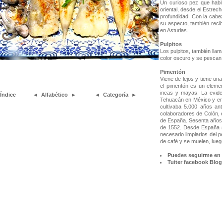
Un curioso pez que habit
oriental, desde el Estrec
profundidad. Con la cabe
su aspecto, también reci
en Asturias..
Pulpitos
Los pulpitos, también lla
color oscuro y se pescan
Pimentón
Viene de lejos y tiene u
el pimentón es un elemen
incas y mayas. La evide
Índice
◄
Alfabético
►
◄
Categoría
►
Tehuacán en México y en 
cultivaba 5.000 años ant
colaboradores de Colón, e
de España. Sesenta años 
de 1552. Desde España se
necesario limpiarlos del 
de café y se muelen, lueg
Puedes seguirme en 
Tuiter
facebook
Blog