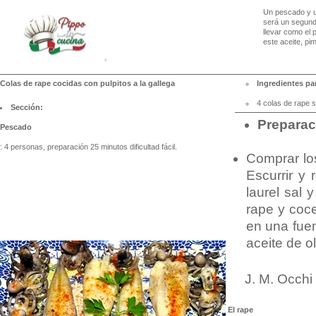
Un pescado y u
será un segundo
llevar como el 
este aceite, pi
Colas de rape cocidas con pulpitos a la gallega
Ingredientes par
4 colas de rape s
Sección:
Preparac
Pescado
: 4 personas, preparación 25 minutos dificultad fácil.
Comprar los
Escurrir y 
laurel sal 
rape y coce
en una fuen
aceite de ol
J. M. Occhi
El rape