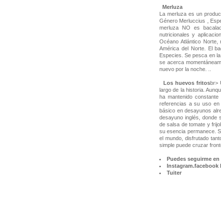
Merluza
La merluza es un product
Género Merluccius , Espe
merluza NO es bacalao,
nutricionales y aplicaci
Océano Atlántico Norte, 
América del Norte. El b
Especies. Se pesca en la 
se acerca momentáneamen
nuevo por la noche. ..
Los huevos fritos
br> 
largo de la historia. Aun
ha mantenido constante
referencias a su uso en 
básico en desayunos alre
desayuno inglés, donde s
de salsa de tomate y frijo
su esencia permanece. Su 
el mundo, disfrutado tan
simple puede cruzar front
Puedes seguirme en 
Instagram.
facebook
Tuiter