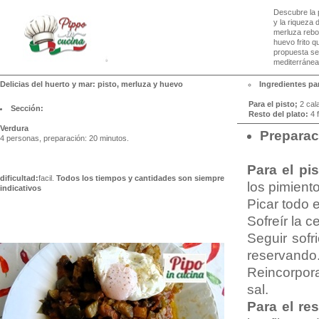
Descubre la 
y la riqueza 
merluza rebo
huevo frito 
propuesta sen
mediterránea
Delicias del huerto y mar: pisto, merluza y huevo
Ingredientes par
Para el pisto;
2 cala
Sección:
Resto del plato:
4 f
Verdura
Preparac
4 personas, preparación: 20 minutos.
Para el pis
dificultad:
facil.
Todos los tiempos y cantidades son siempre
los pimiento
indicativos
Picar todo 
Sofreír la c
Seguir sofr
reservando
Reincorpora
sal.
Para el res