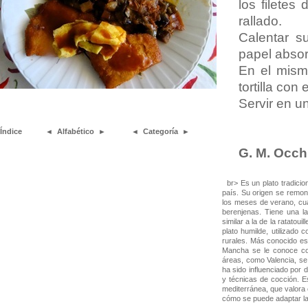
los filetes
rallado.
Calentar su
papel absor
En el mismo
tortilla con
Servir en un
Índice
◄
Alfabético
►
◄
Categoría
►
G. M. Occh
br> Es un plato tradicio
país. Su origen se remon
los meses de verano, cu
berenjenas. Tiene una la
similar a la de la ratatou
plato humilde, utilizado
rurales. Más conocido es 
Mancha se le conoce com
áreas, como Valencia, se 
ha sido influenciado por 
y técnicas de cocción. E
mediterránea, que valora 
cómo se puede adaptar la 