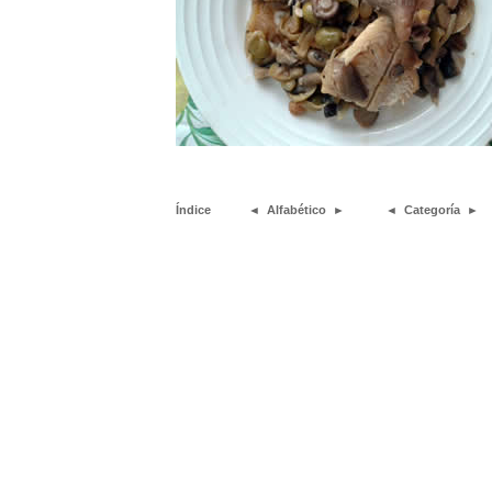
Índice
◄
Alfabético
►
◄
Categoría
►