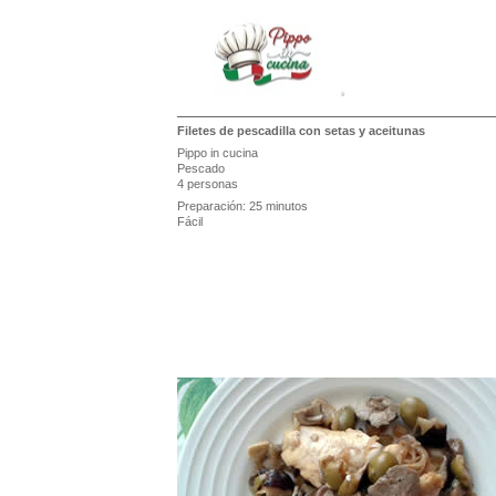
Filetes de pescadilla con setas y aceitunas
Pippo in cucina
Pescado
4 personas
Preparación: 25 minutos
Fácil