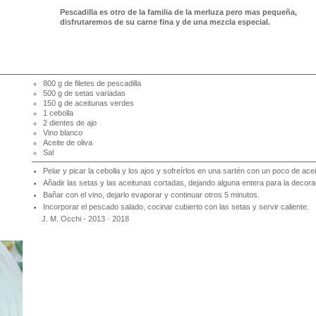
Pescadilla es otro de la familia de la merluza pero mas pequeña,
disfrutaremos de su carne fina y de una mezcla especial.
800 g de filetes de pescadilla
500 g de setas variadas
150 g de aceitunas verdes
1 cebolla
2 dientes de ajo
Vino blanco
Aceite de oliva
Sal
Pelar y picar la cebolla y los ajos y sofreírlos en una sartén con un poco de ace
Añadir las setas y las aceitunas cortadas, dejando alguna entera para la decor
Bañar con el vino, dejarlo evaporar y continuar otros 5 minutos.
Incorporar el pescado salado, cocinar cubierto con las setas y servir caliente.
J. M. Occhi - 2013 · 2018