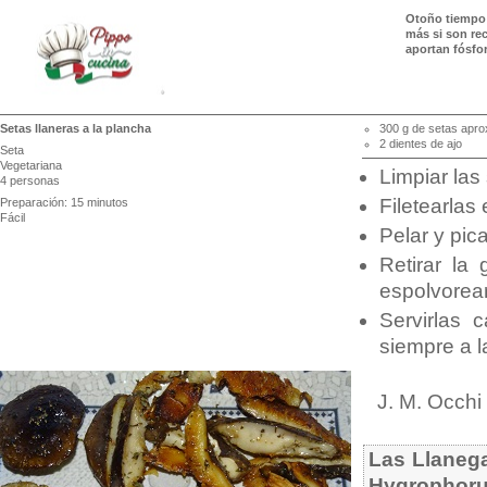
Otoño tiempo 
más si son rec
aportan fósfor
Setas llaneras a la plancha
300 g de setas apr
2 dientes de ajo
Seta
Vegetariana
Limpiar las
4 personas
Filetearlas
Preparación: 15 minutos
Fácil
Pelar y pic
Retirar la
espolvorear
Servirlas 
siempre a l
J. M. Occhi
Las Llaneg
Hygrophoru