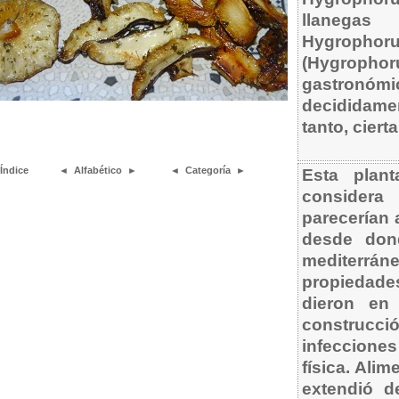
llanegas
Hygroph
(Hygrophor
gastronómic
decididamen
tanto, cier
Índice
◄
Alfabético
►
◄
Categoría
►
Esta plant
considera
parecerían 
desde don
mediterrán
propiedade
dieron en 
construcci
infecciones
física. Alim
extendió d