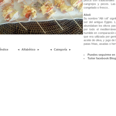
pesca son tradicionales
cangrejos y peces. Las
congelado o fresco..
Alioli
Su nombre “Alli i oli” si
ser del antiguo Egipto
abundaban los olivos par
por todo el mediterrán
humilde en comparación 
que era utilizada por gen
aceite de oliva, y jugo d
patas fritas, asadas o he
Índice
◄
Alfabético
►
◄
Categoría
►
Puedes seguirme en 
Tuiter
facebook
Blog