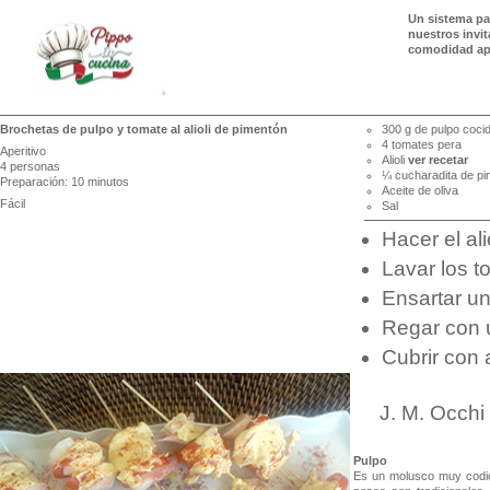
Un sistema pa
nuestros invi
comodidad ap
Brochetas de pulpo y tomate al alioli de pimentón
300 g de pulpo coci
4 tomates pera
Aperitivo
Alioli
ver recetar
4 personas
¼ cucharadita de p
Preparación: 10 minutos
Aceite de oliva
Fácil
Sal
Hacer el al
Lavar los t
Ensartar un
Regar con u
Cubrir con 
J. M. Occhi
Pulpo
Es un molusco muy codici