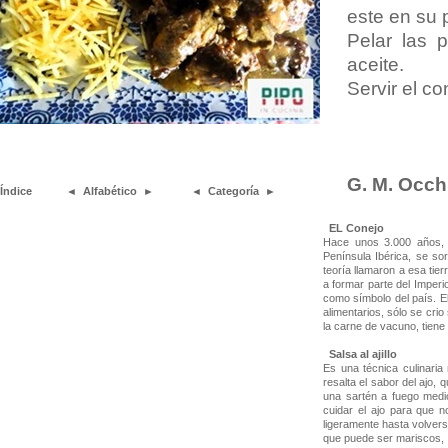
este en su 
Pelar las p
aceite.
Servir el c
G. M. Occh
Índice
◄
Alfabético
►
◄
Categoría
►
EL Conejo
Hace unos 3.000 años, c
Península Ibérica, se so
teoría llamaron a esa tie
a formar parte del Imper
como símbolo del país. El
alimentarios, sólo se crio
la carne de vacuno, tiene
Salsa al ajillo
Es una técnica culinaria
resalta el sabor del ajo, 
una sartén a fuego medi
cuidar el ajo para que 
ligeramente hasta volverse
que puede ser mariscos, p