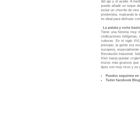
del ajo y el aceite. A me
puede añadir un toque de 
incluir un chorrito de vi
predomina, realzando la e
es ideal para disfrutar co
La patata y corte bast
Tiene una historia muy i
civilizaciones indígenas,
culturas. En el siglo XV
principio, la gente era 
europeos, especialmente e
Revolución Industrial. So
fríen hasta quedar crujie
trozos más gruesos que s
tipos son muy ricos y se
Puedes seguirme en 
Tuiter
facebook
Blog