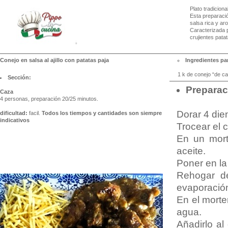
Plato tradicion
Esta preparació
salsa rica y ar
Caracterizada 
crujientes patat
Conejo en salsa al ajillo con patatas paja
Ingredientes par
1 k de conejo “de caz
Sección:
Preparac
Caza
4 personas, preparación 20/25 minutos.
Dorar 4 die
dificultad:
facil.
Todos los tiempos y cantidades son siempre
indicativos
Trocear el c
En un morte
aceite.
Poner en la
Rehogar de
evaporació
En el morte
agua.
Añadirlo a