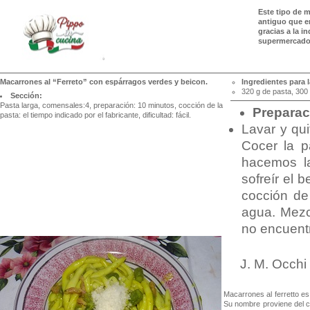
Este tipo de m
antiguo que e
gracias a la i
supermercado, 
Macarrones al “Ferreto” con espárragos verdes y beicon.
Ingredientes para l
320 g de pasta, 300
Sección:
Pasta larga, comensales:4, preparación: 10 minutos, cocción de la
Preparac
pasta: el tiempo indicado por el fabricante, dificultad: fácil.
Lavar y qui
Cocer la p
hacemos la
sofreír el 
cocción de
agua. Mezcl
no encuent
J. M. Occhi
Macarrones al ferretto es
Su nombre proviene del ca