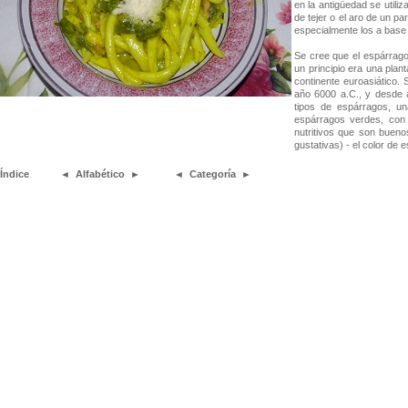
en la antigüedad se utili
de tejer o el aro de un pa
especialmente los a base 
Se cree que el espárrago 
un principio era una plan
continente euroasiático. 
año 6000 a.C., y desde al
tipos de espárragos, una
espárragos verdes, con 
nutritivos que son bueno
gustativas) - el color de es
Índice
◄
Alfabético
►
◄
Categoría
►